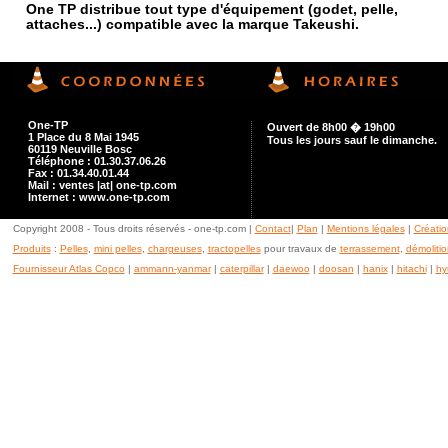
One TP distribue tout type d'équipement (godet, pelle,
attaches...) compatible avec la marque Takeushi.
One-TP
Ouvert de 8h00 � 19h00
1 Place du 8 Mai 1945
Tous les jours sauf le dimanche.
60119 Neuville Bosc
Téléphone : 01.30.37.06.26
Fax : 01.34.40.01.44
Mail : ventes |at| one-tp.com
Internet : www.one-tp.com
Copyright 2008 - Tous droits réservés - one-tp.com |
Contact
|
Plan
|
Mentions légales
|
Créatio
Produits
:
Pelles
,
mini pelles
,
chargeuses
,
tractopelles
pour travaux de
terrassement
,
démolitio
Fournisseur Atlas Copco
|
ammann-yanmar
|
caterpillar
|
daewoo
|
doosan
|
hanix
|
hitachi
|
hy