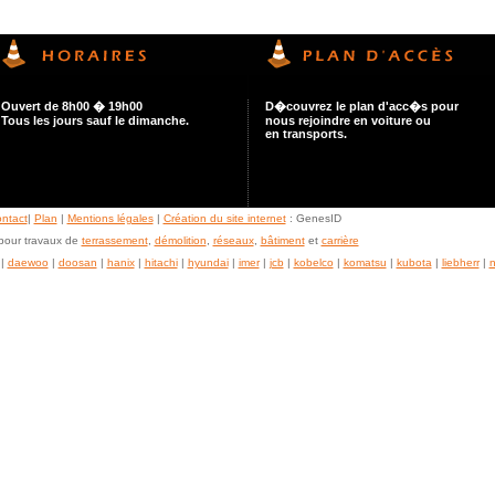
Ouvert de 8h00 � 19h00
D�couvrez le plan d'acc�s pour
Tous les jours sauf le dimanche.
nous rejoindre en voiture ou
en transports.
ntact
|
Plan
|
Mentions légales
|
Création du site internet
: GenesID
our travaux de
terrassement
,
démolition
,
réseaux
,
bâtiment
et
carrière
|
daewoo
|
doosan
|
hanix
|
hitachi
|
hyundai
|
imer
|
jcb
|
kobelco
|
komatsu
|
kubota
|
liebherr
|