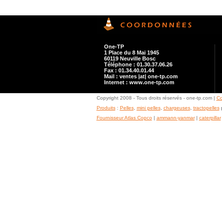
One-TP
1 Place du 8 Mai 1945
60119 Neuville Bosc
Téléphone : 01.30.37.06.26
Fax : 01.34.40.01.44
Mail : ventes |at| one-tp.com
Internet : www.one-tp.com
Copyright 2008 - Tous droits réservés - one-tp.com |
Co
Produits
:
Pelles
,
mini pelles
,
chargeuses
,
tractopelles
p
Fournisseur Atlas Copco
|
ammann-yanmar
|
caterpillar