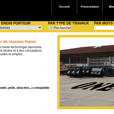
 ENGIN PORTEUR
PAR TYPE DE TRAVAUX
PAR MOTS
r de marque Hanix
s haute technologie japonaise,
nt sévère et à des conceptions
stes et simples...
det, pelle, attaches...) compatible