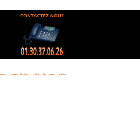
neuson
|
new_holland
|
takeuchi
|
terex
|
volvo