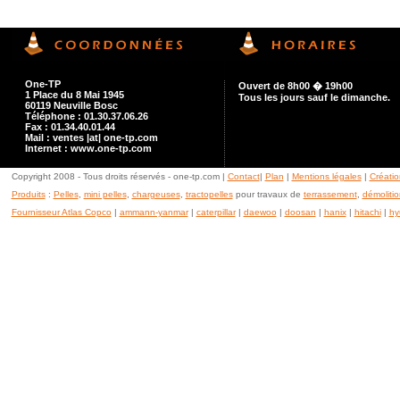
One-TP
Ouvert de 8h00 � 19h00
1 Place du 8 Mai 1945
Tous les jours sauf le dimanche.
60119 Neuville Bosc
Téléphone : 01.30.37.06.26
Fax : 01.34.40.01.44
Mail : ventes |at| one-tp.com
Internet : www.one-tp.com
Copyright 2008 - Tous droits réservés - one-tp.com |
Contact
|
Plan
|
Mentions légales
|
Créatio
Produits
:
Pelles
,
mini pelles
,
chargeuses
,
tractopelles
pour travaux de
terrassement
,
démolitio
Fournisseur Atlas Copco
|
ammann-yanmar
|
caterpillar
|
daewoo
|
doosan
|
hanix
|
hitachi
|
hy